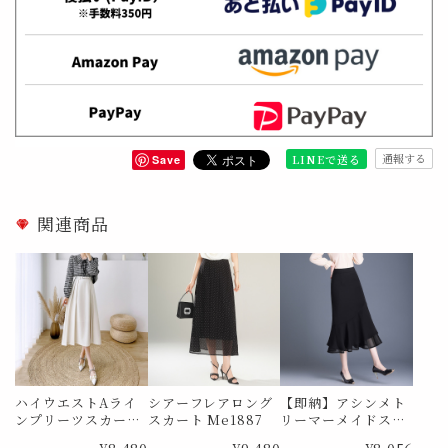
通報する
LINEで送る
Save
関連商品
ハイウエストAライ
シアーフレアロング
【即納】アシンメト
ンプリーツスカート
スカート Me1887
リーマーメイドス
Me0988
カート Me1733 Lサ