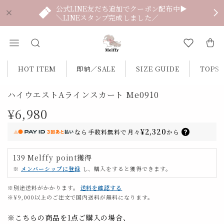
公式LINE友だち追加でクーポン配布中▶
＼LINEスタンプ完成しました／
HOT ITEM
即納／SALE
SIZE GUIDE
TOPS
ハイウエストAラインスカート Me0910
¥6,980
¥2,320
なら
手数料無料で
月々
から
139
Melffy point
獲得
※
メンバーシップに登録
し、購入をすると獲得できます。
※別途送料がかかります。
送料を確認する
※¥9,000以上のご注文で国内送料が無料になります。
※こちらの商品を1点ご購入の場合、