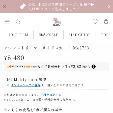
公式LINE友だち追加でクーポン配布中▶
＼LINEスタンプ完成しました／
HOT ITEM
即納／SALE
SIZE GUIDE
TOPS
アシンメトリーマーメイドスカート Me1733
¥8,480
¥2,820
なら
手数料無料で
月々
から
169
Melffy point
獲得
※
メンバーシップに登録
し、購入をすると獲得できます。
※別途送料がかかります。
送料を確認する
※¥9,000以上のご注文で国内送料が無料になります。
※こちらの商品を1点ご購入の場合、