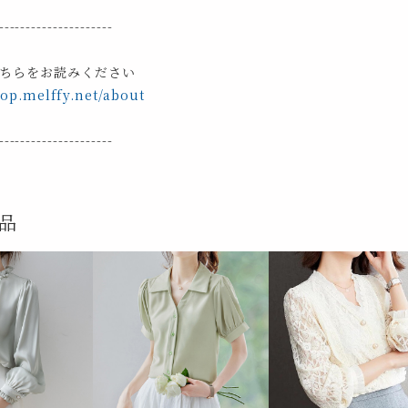
---------------------
ちらをお読みください
hop.melffy.net/about
---------------------
品