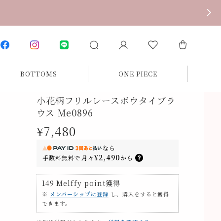
BOTTOMS
ONE PIECE
小花柄フリルレースボウタイブラ
ウス Me0896
¥7,480
なら
¥2,490
手数料無料で
月々
から
149
Melffy point
獲得
※
メンバーシップに登録
し、購入をすると獲得
できます。