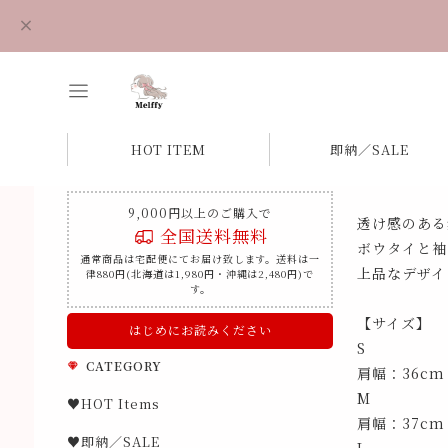
HOT ITEM
即納／SALE
9,000円以上のご購入で
透け感のある
全国送料無料
ボウタイと袖
通常商品は宅配便にてお届け致します。送料は一
上品なデザイ
律880円(北海道は1,980円・沖縄は2,480円)で
す。
【サイズ】
はじめにお読みください
S
CATEGORY
肩幅：36cm
M
♥HOT Items
肩幅：37cm
♥即納／SALE