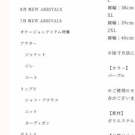
L
肩幅：38cm
8月 NEW ARRIVALS
XL
7月 NEW ARRIVALS
肩幅：39cm
2XL
オケージョンアイテム特集
肩幅：40cm
アウター
※採寸方法に
ジャケット
ジレ
【カラー】
パープル
コート
トップス
※ご使用のモ
合がございま
シャツ・ブラウス
ニット
【素材】
ポリエステル1
カーディガン
ボトムス