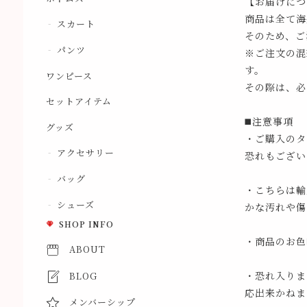
【お届けにつ
商品は全て海
スカート
そのため、ご
パンツ
※ご注文の混
す。
ワンピース
その際は、必
セットアイテム
◼️注意事項
グッズ
・ご購入のタ
アクセサリー
恐れもござい
バッグ
・こちらは輸
シューズ
かな汚れや傷
SHOP INFO
・商品のお色
ABOUT
・恐れ入りま
BLOG
応出来かねま
メンバーシップ