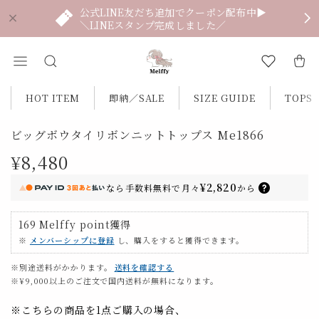
公式LINE友だち追加でクーポン配布中▶
＼LINEスタンプ完成しました／
HOT ITEM
即納／SALE
SIZE GUIDE
TOPS
ビッグボウタイリボンニットトップス Me1866
¥8,480
¥2,820
なら
手数料無料で
月々
から
169
Melffy point
獲得
※
メンバーシップに登録
し、購入をすると獲得できます。
※別途送料がかかります。
送料を確認する
※¥9,000以上のご注文で国内送料が無料になります。
※こちらの商品を1点ご購入の場合、