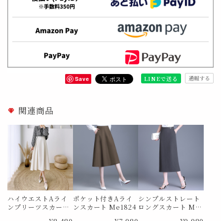
通報する
LINEで送る
Save
関連商品
ハイウエストAライ
ポケット付きAライ
シンプルストレート
ンプリーツスカート
ンスカート Me1824
ロングスカート Me1
Me0988
873