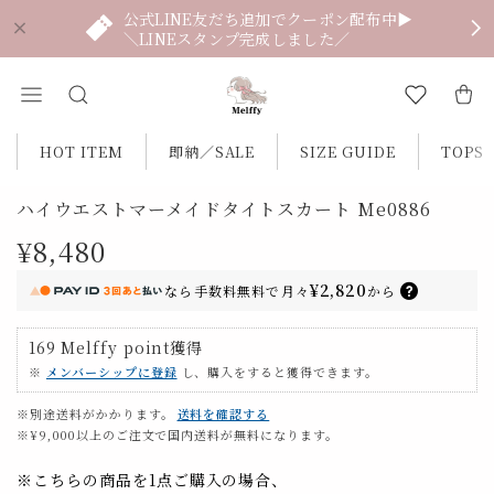
公式LINE友だち追加でクーポン配布中▶
＼LINEスタンプ完成しました／
HOT ITEM
即納／SALE
SIZE GUIDE
TOPS
ハイウエストマーメイドタイトスカート Me0886
¥8,480
¥2,820
なら
手数料無料で
月々
から
169
Melffy point
獲得
※
メンバーシップに登録
し、購入をすると獲得できます。
※別途送料がかかります。
送料を確認する
※¥9,000以上のご注文で国内送料が無料になります。
※こちらの商品を1点ご購入の場合、