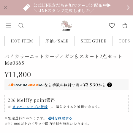
公式LINE友だち追加でクーポン配布中▶
＼LINEスタンプ完成しました／
HOT ITEM
即納／SALE
SIZE GUIDE
TOPS
バイカラーニットカーディガン＆スカート2点セット
Me0865
¥11,800
¥3,930
なら
手数料無料で
月々
から
236
Melffy point
獲得
※
メンバーシップに登録
し、購入をすると獲得できます。
※別途送料がかかります。
送料を確認する
※¥9,000以上のご注文で国内送料が無料になります。