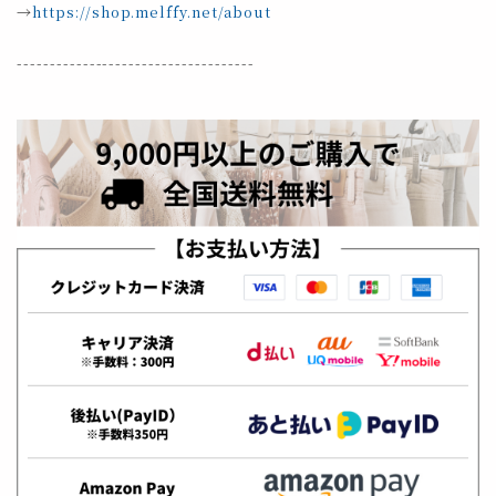
→
https://shop.melffy.net/about
------------------------------------