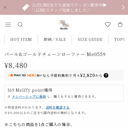
公式LINE友だち追加でクーポン配布中▶
＼LINEスタンプ完成しました／
HOT ITEM
即納／SALE
SIZE GUIDE
TOPS
パール&ゴールドチェーンローファー Me0559
¥8,480
¥2,820
なら
手数料無料で
月々
から
169
Melffy point
獲得
※
メンバーシップに登録
し、購入をすると獲得できます。
※別途送料がかかります。
送料を確認する
※¥9,000以上のご注文で国内送料が無料になります。
※こちらの商品を1点ご購入の場合、