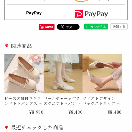
通報する
LINEで送る
Save
関連商品
ビーズ装飾付きラウ
パールチャーム付き
ツイストデザイン
ンドトゥパンプス M
スクエアトゥパンプ
バックストラップパ
e1734
ス Me1834
ンプス Me1859
¥8,980
¥8,480
¥8,480
最近チェックした商品