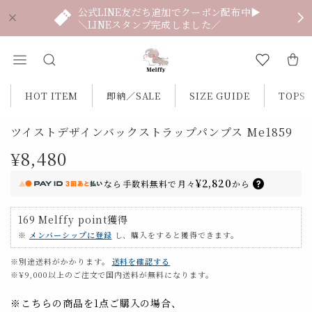
公式LINE友だち追加でクーポン配布中▶
＼LINEスタンプ完成しました／
HOT ITEM
即納／SALE
SIZE GUIDE
TOPS
ツイストデザインバックストラップパンプス Me1859
¥8,480
¥2,820
なら
手数料無料で
月々
から
169
Melffy point
獲得
※
メンバーシップに登録
し、購入をすると獲得できます。
※別途送料がかかります。
送料を確認する
※¥9,000以上のご注文で国内送料が無料になります。
※こちらの商品を1点ご購入の場合、