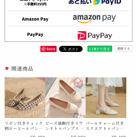
通報する
LINEで送る
Save
関連商品
リボン付きチェック
ビーズ装飾付きラウ
パールチャーム付き
柄ローヒールパンプ
ンドトゥパンプス M
スクエアトゥパンプ
ス Me1671
e1734
ス Me1834