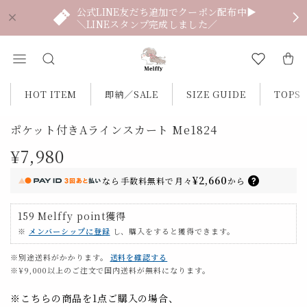
公式LINE友だち追加でクーポン配布中▶
＼LINEスタンプ完成しました／
HOT ITEM
即納／SALE
SIZE GUIDE
TOPS
ポケット付きAラインスカート Me1824
¥7,980
¥2,660
なら
手数料無料で
月々
から
159
Melffy point
獲得
※
メンバーシップに登録
し、購入をすると獲得できます。
※別途送料がかかります。
送料を確認する
※¥9,000以上のご注文で国内送料が無料になります。
※こちらの商品を1点ご購入の場合、