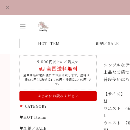
HOT ITEM
即納／SALE
9,000円以上のご購入で
シンプルなデ
全国送料無料
上品な丈感で
通常商品は宅配便にてお届け致します。送料は一
普段使いはも
律880円(北海道は1,980円・沖縄は2,480円)で
す。
【サイズ】
はじめにお読みください
M
CATEGORY
ウエスト：6
L
♥HOT Items
ウエスト：7
♥即納／SALE