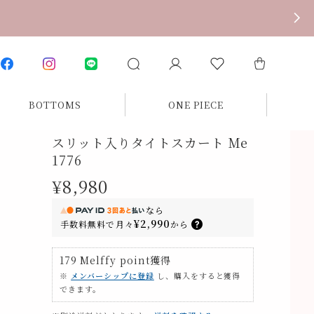
BOTTOMS
ONE PIECE
スリット入りタイトスカート Me
1776
¥8,980
なら
¥2,990
手数料無料で
月々
から
179
Melffy point
獲得
※
メンバーシップに登録
し、購入をすると獲得
できます。