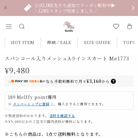
公式LINE友だち追加でクーポン配布中▶
＼LINEスタンプ完成しました／
HOT ITEM
即納／SALE
SIZE GUIDE
TOPS
スパンコール入りメッシュAラインスカート Me1773
¥9,480
¥3,160
なら
手数料無料で
月々
から
189
Melffy point
獲得
※
メンバーシップに登録
し、購入をすると獲得できます。
※別途送料がかかります。
送料を確認する
※¥9,000以上のご注文で国内送料が無料になります。
※こちらの商品は、1点で
送料無料
となります。