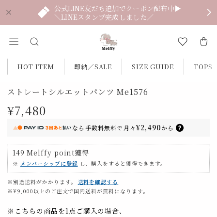
公式LINE友だち追加でクーポン配布中▶
＼LINEスタンプ完成しました／
HOT ITEM
即納／SALE
SIZE GUIDE
TOPS
ストレートシルエットパンツ Me1576
¥7,480
¥2,490
なら
手数料無料で
月々
から
149
Melffy point
獲得
※
メンバーシップに登録
し、購入をすると獲得できます。
※別途送料がかかります。
送料を確認する
※¥9,000以上のご注文で国内送料が無料になります。
※こちらの商品を1点ご購入の場合、