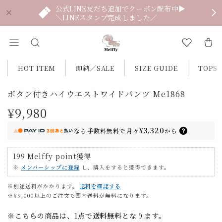
公式LINE友だち追加でクーポン配布中▶
＼LINEスタンプ完成しました／
HOT ITEM
即納／SALE
SIZE GUIDE
TOPS
ボタン付きハイウエストワイドパンツ Me1868
¥9,980
¥3,320
なら
手数料無料で
月々
から
199
Melffy point
獲得
※
メンバーシップに登録
し、購入をすると獲得できます。
※別途送料がかかります。
送料を確認する
※¥9,000以上のご注文で国内送料が無料になります。
※こちらの商品は、1点で
送料無料
となります。