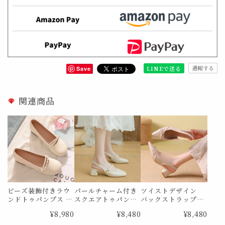
通報する
LINEで送る
Save
関連商品
ビーズ装飾付きラウ
パールチャーム付き
ツイストデザイン
ンドトゥパンプス M
スクエアトゥパンプ
バックストラップパ
e1734
ス Me1834
ンプス Me1859
¥8,980
¥8,480
¥8,480