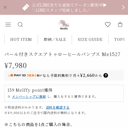
公式LINE友だち追加でクーポン配布中▶
＼LINEスタンプ完成しました／
HOT ITEM
即納／SALE
SIZE GUIDE
TOPS
パール付きスクエアトゥローヒールパンプス Me1527
¥7,980
¥2,660
なら
手数料無料で
月々
から
159
Melffy point
獲得
※
メンバーシップに登録
し、購入をすると獲得できます。
※別途送料がかかります。
送料を確認する
※¥9,000以上のご注文で国内送料が無料になります。
※こちらの商品を1点ご購入の場合、