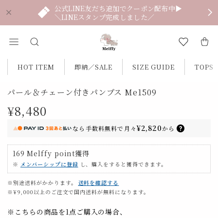
公式LINE友だち追加でクーポン配布中▶
＼LINEスタンプ完成しました／
HOT ITEM
即納／SALE
SIZE GUIDE
TOPS
パール＆チェーン付きパンプス Me1509
¥8,480
¥2,820
なら
手数料無料で
月々
から
169
Melffy point
獲得
※
メンバーシップに登録
し、購入をすると獲得できます。
※別途送料がかかります。
送料を確認する
※¥9,000以上のご注文で国内送料が無料になります。
※こちらの商品を1点ご購入の場合、