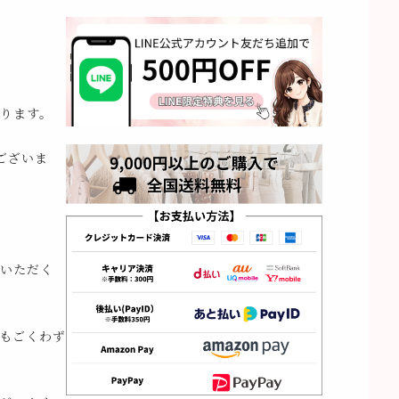
ります。
ございま
いただく
もごくわず