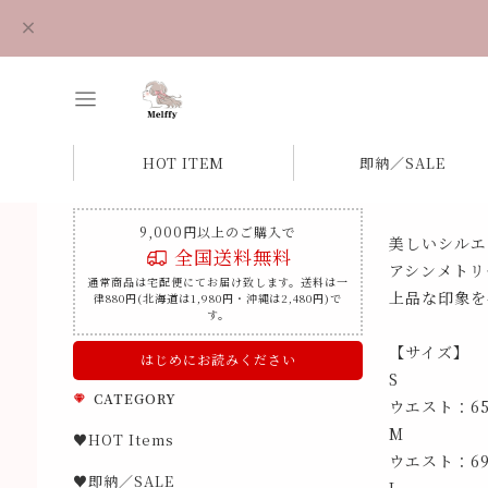
HOT ITEM
即納／SALE
9,000円以上のご購入で
美しいシルエ
全国送料無料
アシンメトリ
通常商品は宅配便にてお届け致します。送料は一
上品な印象を
律880円(北海道は1,980円・沖縄は2,480円)で
す。
【サイズ】
はじめにお読みください
S
CATEGORY
ウエスト：6
M
♥HOT Items
ウエスト：6
♥即納／SALE