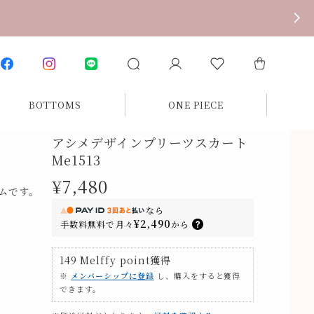
BOTTOMS
ONE PIECE
アシメデザインプリーツスカート
Me1513
¥7,480
ムです。
なら
¥2,490
手数料無料で
月々
から
149
Melffy point
獲得
※
メンバーシップに登録
し、購入をすると獲得
できます。