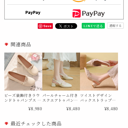
通報する
LINEで送る
Save
関連商品
ビーズ装飾付きラウ
パールチャーム付き
ツイストデザイン
ンドトゥパンプス M
スクエアトゥパンプ
バックストラップパ
e1734
ス Me1834
ンプス Me1859
¥8,980
¥8,480
¥8,480
最近チェックした商品