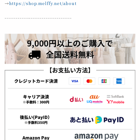
→
https://shop.melffy.net/about
------------------------------------