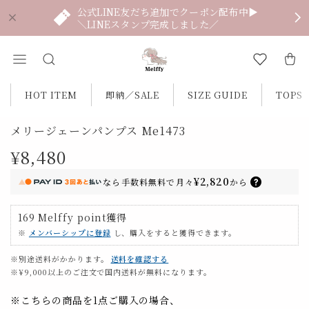
公式LINE友だち追加でクーポン配布中▶
＼LINEスタンプ完成しました／
HOT ITEM
即納／SALE
SIZE GUIDE
TOPS
メリージェーンパンプス Me1473
¥8,480
¥2,820
なら
手数料無料で
月々
から
169
Melffy point
獲得
※
メンバーシップに登録
し、購入をすると獲得できます。
※別途送料がかかります。
送料を確認する
※¥9,000以上のご注文で国内送料が無料になります。
※こちらの商品を1点ご購入の場合、