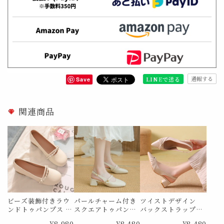
通報する
LINEで送る
Save
関連商品
ビーズ装飾付きラウ
パールチャーム付き
ツイストデザイン
ンドトゥパンプス M
スクエアトゥパンプ
バックストラップパ
e1734
ス Me1834
ンプス Me1859
¥8,980
¥8,480
¥8,480