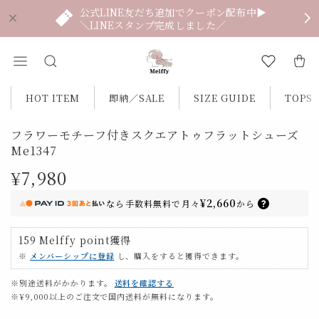
公式LINE友だち追加でクーポン配布中▶
＼LINEスタンプ完成しました／
HOT ITEM
即納／SALE
SIZE GUIDE
TOPS
フラワーモチーフ付きスクエアトゥフラットシューズ
Me1347
¥7,980
¥2,660
なら
手数料無料で
月々
から
159
Melffy point
獲得
※
メンバーシップに登録
し、購入をすると獲得できます。
※別途送料がかかります。
送料を確認する
※¥9,000以上のご注文で国内送料が無料になります。