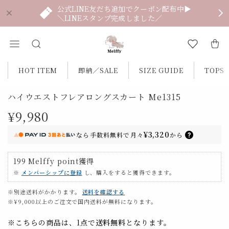
公式LINE友だち追加でクーポン配布中▶
＼LINEスタンプ完成しました／
HOT ITEM
即納／SALE
SIZE GUIDE
TOPS
ハイウエストフレアロングスカート Me1315
¥9,980
¥3,320
なら
手数料無料で
月々
から
199
Melffy point
獲得
※
メンバーシップに登録
し、購入をすると獲得できます。
※別途送料がかかります。
送料を確認する
※¥9,000以上のご注文で国内送料が無料になります。
※こちらの商品は、1点で
送料無料
となります。