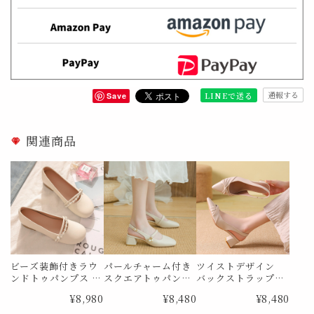
通報する
LINEで送る
Save
関連商品
ビーズ装飾付きラウ
パールチャーム付き
ツイストデザイン
ンドトゥパンプス M
スクエアトゥパンプ
バックストラップパ
e1734
ス Me1834
ンプス Me1859
¥8,980
¥8,480
¥8,480