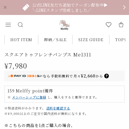
公式LINE友だち追加でクーポン配布中▶
＼LINEスタンプ完成しました／
HOT ITEM
即納／SALE
SIZE GUIDE
TOPS
スクエアトゥフレンチパンプス Me1311
¥7,980
¥2,660
なら
手数料無料で
月々
から
159
Melffy point
獲得
※
メンバーシップに登録
し、購入をすると獲得できます。
※別途送料がかかります。
送料を確認する
※¥9,000以上のご注文で国内送料が無料になります。
※こちらの商品を1点ご購入の場合、