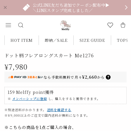
公式LINE友だち追加でクーポン配布中▶
＼LINEスタンプ完成しました／
HOT ITEM
即納／SALE
SIZE GUIDE
TOPS
ドット柄フレアロングスカート Me1276
¥7,980
¥2,660
なら
手数料無料で
月々
から
159
Melffy point
獲得
※
メンバーシップに登録
し、購入をすると獲得できます。
※別途送料がかかります。
送料を確認する
※¥9,000以上のご注文で国内送料が無料になります。
※こちらの商品を1点ご購入の場合、