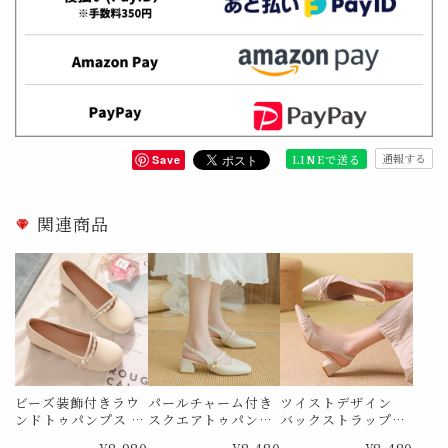
通報する
LINEで送る
Save
関連商品
ビーズ装飾付きラウ
パールチャーム付き
ツイストデザイン
ンドトゥパンプス M
スクエアトゥパンプ
バックストラップパ
e1734
ス Me1834
ンプス Me1859