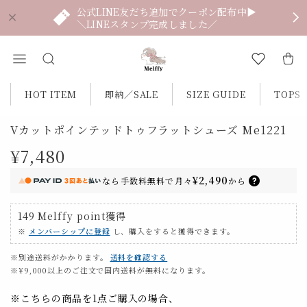
公式LINE友だち追加でクーポン配布中▶
＼LINEスタンプ完成しました／
HOT ITEM
即納／SALE
SIZE GUIDE
TOPS
Vカットポインテッドトゥフラットシューズ Me1221
¥7,480
¥2,490
なら
手数料無料で
月々
から
149
Melffy point
獲得
※
メンバーシップに登録
し、購入をすると獲得できます。
※別途送料がかかります。
送料を確認する
※¥9,000以上のご注文で国内送料が無料になります。
※こちらの商品を1点ご購入の場合、