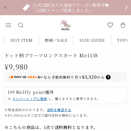
公式LINE友だち追加でクーポン配布中▶
＼LINEスタンプ完成しました／
HOT ITEM
即納／SALE
SIZE GUIDE
TOPS
ドット柄プリーツロングスカート Me1138
¥9,980
¥3,320
なら
手数料無料で
月々
から
199
Melffy point
獲得
※
メンバーシップに登録
し、購入をすると獲得できます。
※別途送料がかかります。
送料を確認する
※¥9,000以上のご注文で国内送料が無料になります。
※こちらの商品は、1点で
送料無料
となります。