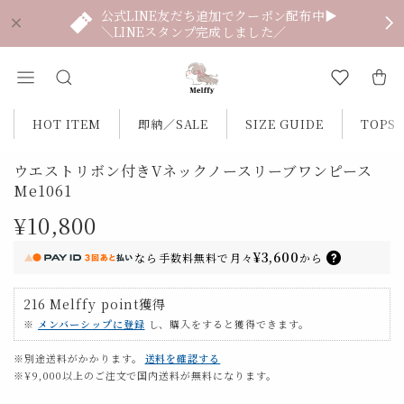
公式LINE友だち追加でクーポン配布中▶
＼LINEスタンプ完成しました／
HOT ITEM
即納／SALE
SIZE GUIDE
TOPS
ウエストリボン付きVネックノースリーブワンピース
Me1061
¥10,800
¥3,600
なら
手数料無料で
月々
から
216
Melffy point
獲得
※
メンバーシップに登録
し、購入をすると獲得できます。
※別途送料がかかります。
送料を確認する
※¥9,000以上のご注文で国内送料が無料になります。