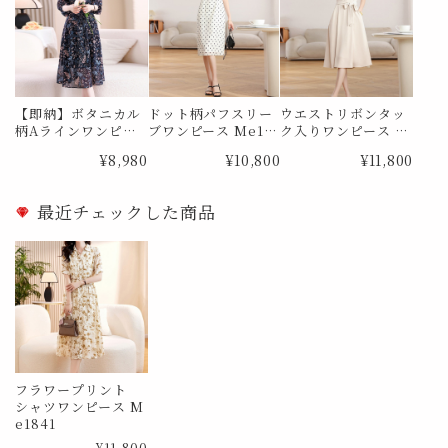
【即納】ボタニカル
ドット柄パフスリー
ウエストリボンタッ
柄Aラインワンピー
ブワンピース Me18
ク入りワンピース M
ス Me0827 Lサイズ
65
e1867
¥8,980
¥10,800
¥11,800
最近チェックした商品
フラワープリント
シャツワンピース M
e1841
¥11,800