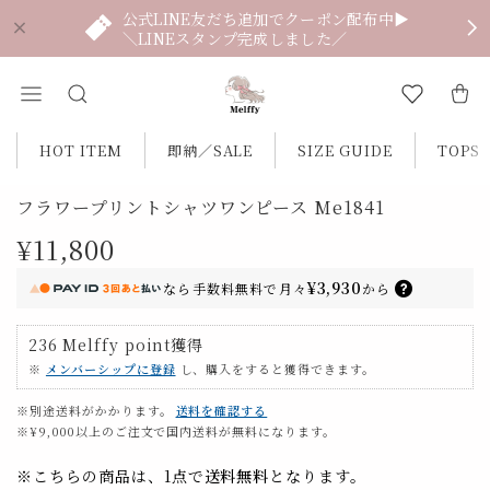
公式LINE友だち追加でクーポン配布中▶
＼LINEスタンプ完成しました／
HOT ITEM
即納／SALE
SIZE GUIDE
TOPS
フラワープリントシャツワンピース Me1841
¥11,800
¥3,930
なら
手数料無料で
月々
から
236
Melffy point
獲得
※
メンバーシップに登録
し、購入をすると獲得できます。
※別途送料がかかります。
送料を確認する
※¥9,000以上のご注文で国内送料が無料になります。
※こちらの商品は、1点で
送料無料
となります。