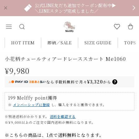
公式LINE友だち追加でクーポン配布中▶
＼LINEスタンプ完成しました／
HOT ITEM
即納／SALE
SIZE GUIDE
TOPS
小花柄チュールティアードレーススカート Me1060
¥9,980
¥3,320
なら
手数料無料で
月々
から
199
Melffy point
獲得
※
メンバーシップに登録
し、購入をすると獲得できます。
※別途送料がかかります。
送料を確認する
※¥9,000以上のご注文で国内送料が無料になります。
※こちらの商品は、1点で
送料無料
となります。