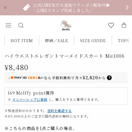
公式LINE友だち追加でクーポン配布中▶
＼LINEスタンプ完成しました／
HOT ITEM
即納／SALE
SIZE GUIDE
TOPS
ハイウエストエレガントマーメイドスカート Me1006
¥8,480
¥2,820
なら
手数料無料で
月々
から
169
Melffy point
獲得
※
メンバーシップに登録
し、購入をすると獲得できます。
※別途送料がかかります。
送料を確認する
※¥9,000以上のご注文で国内送料が無料になります。
※こちらの商品を1点ご購入の場合、