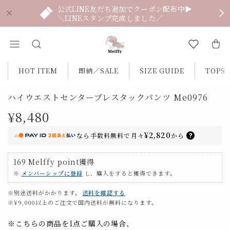
公式LINE友だち追加でクーポン配布中▶
＼LINEスタンプ完成しました／
HOT ITEM
即納／SALE
SIZE GUIDE
TOPS
ハイウエストセンタープレスタックパンツ Me0976
¥8,480
¥2,820
なら
手数料無料で
月々
から
169
Melffy point
獲得
※
メンバーシップに登録
し、購入をすると獲得できます。
※別途送料がかかります。
送料を確認する
※¥9,000以上のご注文で国内送料が無料になります。
※こちらの商品を1点ご購入の場合、