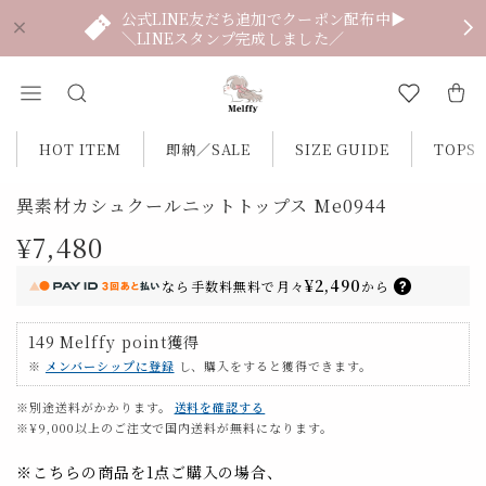
公式LINE友だち追加でクーポン配布中▶
＼LINEスタンプ完成しました／
HOT ITEM
即納／SALE
SIZE GUIDE
TOPS
異素材カシュクールニットトップス Me0944
¥7,480
¥2,490
なら
手数料無料で
月々
から
149
Melffy point
獲得
※
メンバーシップに登録
し、購入をすると獲得できます。
※別途送料がかかります。
送料を確認する
※¥9,000以上のご注文で国内送料が無料になります。
※こちらの商品を1点ご購入の場合、