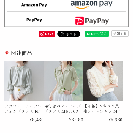
通報する
LINEで送る
Save
関連商品
フラワーモチーフシ
襟付きパフスリーブ
【即納】Vネック長
フォンブラウス Me
ブラウス Me1869
袖レースシャツ Me
0726
0385 Lサイズ
¥8,480
¥8,980
¥6,980