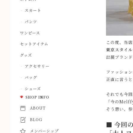
スカート
パンツ
ワンピース
この度、当店M
セットアイテム
東京スタイル
グッズ
出展ブランド
アクセサリー
ファッション
バッグ
正直に言うと
シューズ
それでも今回
SHOP INFO
「今のMel
ABOUT
そう思い、参
BLOG
■ 今回
メンバーシップ
「大人フ