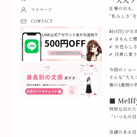
仕事の日も、
マイページ
“私らしさ”
CONTACT
Melffyが
✔ きちんと
✔ 女性らし
✔ 日常に寄
今回のショー
そんな“大人
春の1週間の
■ Mel
特別な日のた
「いつもの日
会議のある日