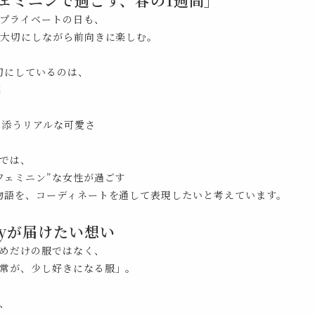
プライベートの日も、
を大切にしながら前向きに楽しむ。
大切にしているのは、
感
さ
り添うリアルな可愛さ
では、
フェミニン”な女性が過ごす
物語を、コーディネートを通して表現したいと考えています。
ffyが届けたい想い
めだけの服ではなく、
常が、少し好きになる服」。
、