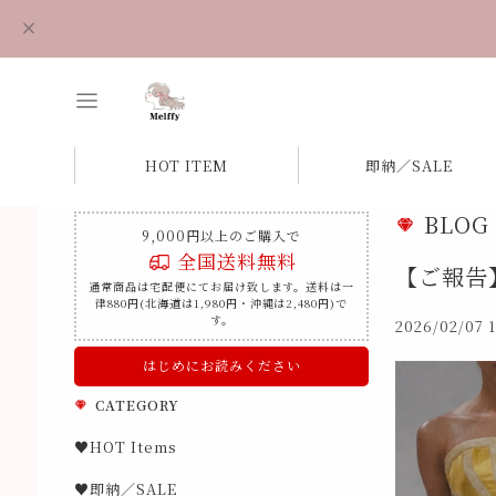
HOT ITEM
即納／SALE
BLOG
9,000円以上のご購入で
全国送料無料
【ご報告】T
通常商品は宅配便にてお届け致します。送料は一
律880円(北海道は1,980円・沖縄は2,480円)で
す。
2026/02/07 
はじめにお読みください
CATEGORY
♥HOT Items
♥即納／SALE