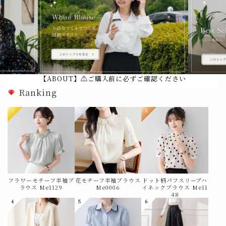
【ABOUT】⚠️ご購入前に必ずご確認ください
Ranking
1
2
3
フラワーモチーフ半袖ブ
花モチーフ半袖ブラウス
ドット柄パフスリーブハ
ラウス Me1129
Me0006
イネックブラウス Me11
48
4
5
6