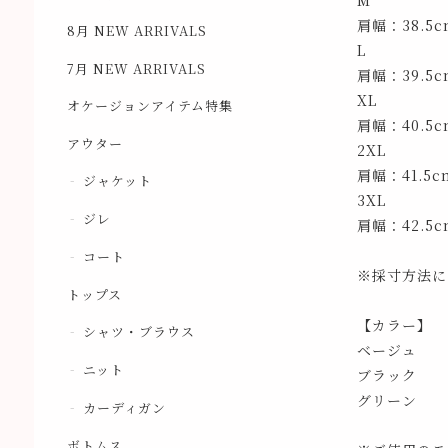
M
肩幅：38.5
8月 NEW ARRIVALS
L
7月 NEW ARRIVALS
肩幅：39.5
XL
オケージョンアイテム特集
肩幅：40.5
アウター
2XL
肩幅：41.5
ジャケット
3XL
ジレ
肩幅：42.5
コート
※採寸方法に
トップス
【カラー】
シャツ・ブラウス
ベージュ
ニット
ブラック
グリーン
カーディガン
ボトムス