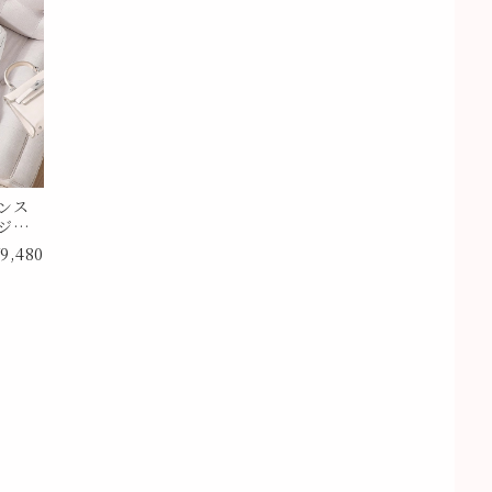
ンス
ジャ
イズ
9,480