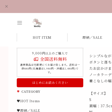
HOT ITEM
即納／SALE
9,000円以上のご購入で
シンプルなが
全国送料無料
ボタンと落ち
通常商品は宅配便にてお届け致します。送料は一
たお出かけま
律880円(北海道は1,980円・沖縄は2,480円)で
す。
ノーカラーデ
着こなしの幅
はじめにお読みください
CATEGORY
【サイズ】
S
♥HOT Items
肩幅：37.5
♥即納／SALE