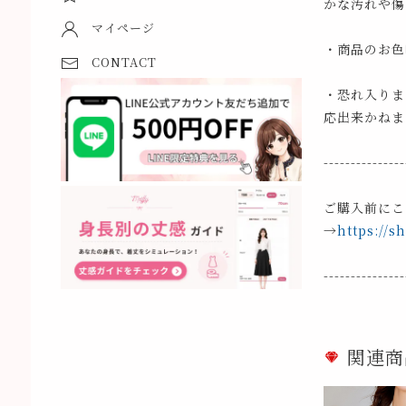
かな汚れや傷
マイページ
・商品のお色
CONTACT
・恐れ入りま
応出来かねま
---------------
ご購入前にこ
→
https://s
---------------
関連商