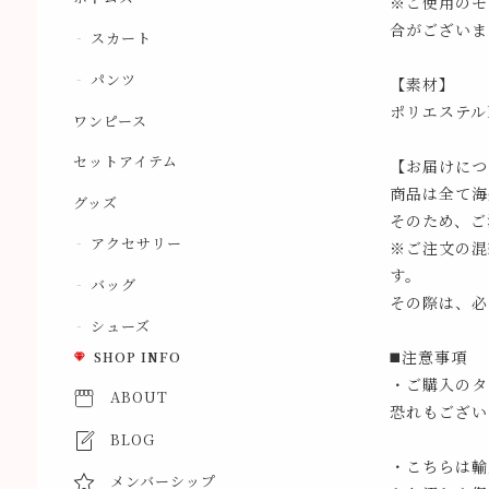
※ご使用のモ
合がございま
スカート
パンツ
【素材】
ポリエステル1
ワンピース
セットアイテム
【お届けにつ
商品は全て海
グッズ
そのため、ご
アクセサリー
※ご注文の混
す。
バッグ
その際は、必
シューズ
◼️注意事項
SHOP INFO
・ご購入のタ
ABOUT
恐れもござい
BLOG
・こちらは輸
メンバーシップ