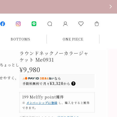
BOTTOMS
ONE PIECE
ラウンドネックノーカラージャ
ケット Me0931
ちょっとし
¥9,980
せやすく、
なら
¥3,320
手数料無料で
月々
から
199
Melffy point
獲得
※
メンバーシップに登録
し、購入をすると獲得
できます。