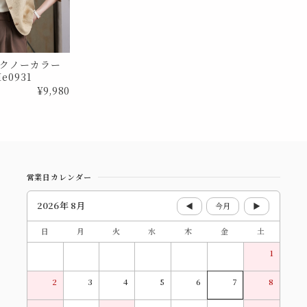
クノーカラー
e0931
¥9,980
営業日カレンダー
2026年 8月
◀
今月
▶
日
月
火
水
木
金
土
1
2
3
4
5
6
7
8