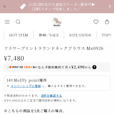
公式LINE友だち追加でクーポン配布中▶
＼LINEスタンプ完成しました／
HOT ITEM
即納／SALE
SIZE GUIDE
TOPS
フラワープリントラウンドネックブラウス Me0926
¥7,480
¥2,490
なら
手数料無料で
月々
から
149
Melffy point
獲得
※
メンバーシップに登録
し、購入をすると獲得できます。
※別途送料がかかります。
送料を確認する
※¥9,000以上のご注文で国内送料が無料になります。
※こちらの商品を1点ご購入の場合、