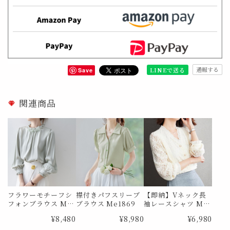
通報する
LINEで送る
Save
関連商品
フラワーモチーフシ
襟付きパフスリーブ
【即納】Vネック長
フォンブラウス Me
ブラウス Me1869
袖レースシャツ Me
0726
0385 Lサイズ
¥8,480
¥8,980
¥6,980