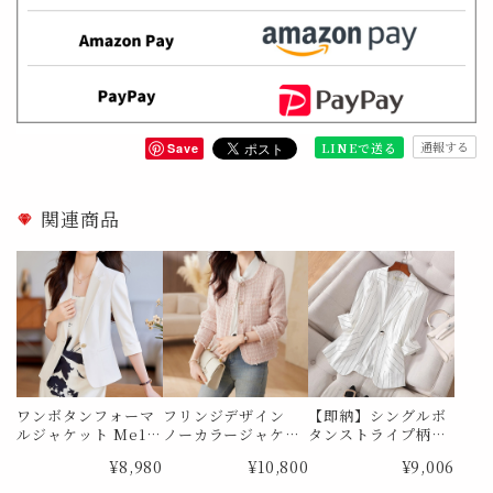
通報する
LINEで送る
Save
関連商品
ワンボタンフォーマ
フリンジデザイン
【即納】シングルボ
ルジャケット Me11
ノーカラージャケッ
タンストライプ柄
91
ト Me1752
テーラードジャケッ
¥8,980
¥10,800
¥9,006
ト Me1089 Mサイ
ズ