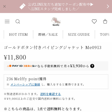
公式LINE友だち追加でクーポン配布中▶
＼LINEスタンプ完成しました／
HOT ITEM
即納／SALE
SIZE GUIDE
TOPS
ゴールドボタン付きパイピングジャケット Me0913
¥11,800
¥3,930
なら
手数料無料で
月々
から
236
Melffy point
獲得
※
メンバーシップに登録
し、購入をすると獲得できます。
※別途送料がかかります。
送料を確認する
※¥9,000以上のご注文で国内送料が無料になります。
※こちらの商品は、1点で
送料無料
となります。