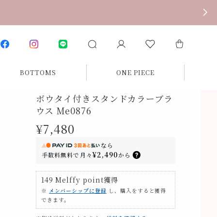
BOTTOMS
ONE PIECE
ボウタイ付きスタンドカラーブラ
ウス Me0876
¥7,480
なら
¥2,490
手数料無料で
月々
から
149
Melffy point
獲得
※
メンバーシップに登録
し、購入をすると獲得
できます。