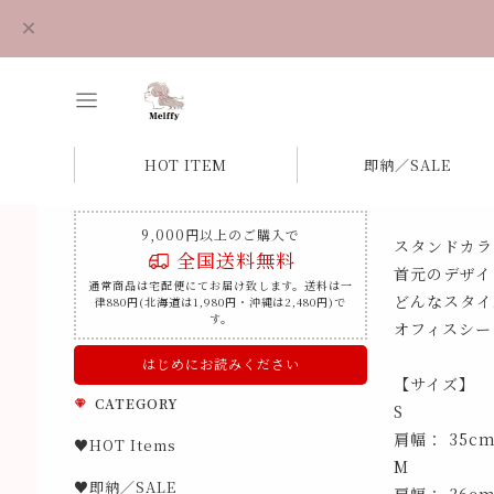
HOT ITEM
即納／SALE
9,000円以上のご購入で
スタンドカラ
全国送料無料
首元のデザイ
通常商品は宅配便にてお届け致します。送料は一
どんなスタイ
律880円(北海道は1,980円・沖縄は2,480円)で
す。
オフィスシー
はじめにお読みください
【サイズ】
CATEGORY
S
肩幅： 35c
♥HOT Items
M
♥即納／SALE