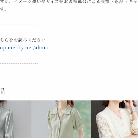
すが、イメージ違いやサイズ等お客様都合による交換・返品・キャ
す。
---------------------
ちらをお読みください
hop.melffy.net/about
---------------------
品