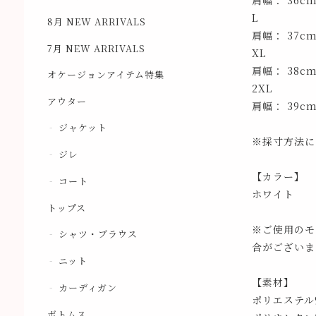
肩幅： 36c
L
8月 NEW ARRIVALS
肩幅： 37c
7月 NEW ARRIVALS
XL
肩幅： 38c
オケージョンアイテム特集
2XL
アウター
肩幅： 39c
ジャケット
※採寸方法に
ジレ
【カラー】
コート
ホワイト
トップス
※ご使用のモ
シャツ・ブラウス
合がございま
ニット
【素材】
カーディガン
ポリエステル9
ボトムス