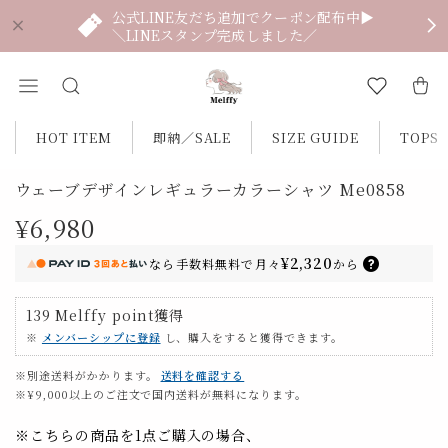
公式LINE友だち追加でクーポン配布中▶
＼LINEスタンプ完成しました／
HOT ITEM
即納／SALE
SIZE GUIDE
TOPS
ウェーブデザインレギュラーカラーシャツ Me0858
¥6,980
¥2,320
なら
手数料無料で
月々
から
139
Melffy point
獲得
※
メンバーシップに登録
し、購入をすると獲得できます。
※別途送料がかかります。
送料を確認する
※¥9,000以上のご注文で国内送料が無料になります。
※こちらの商品を1点ご購入の場合、