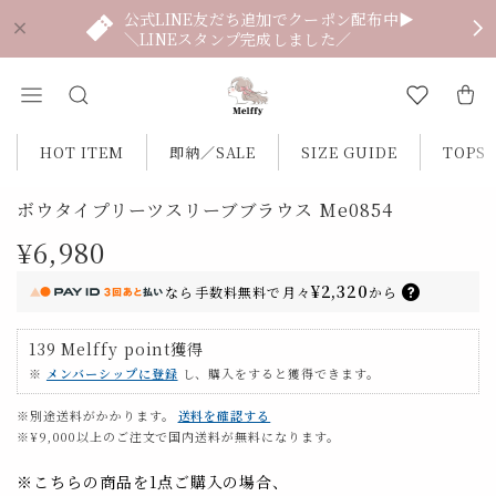
公式LINE友だち追加でクーポン配布中▶
＼LINEスタンプ完成しました／
HOT ITEM
即納／SALE
SIZE GUIDE
TOPS
ボウタイプリーツスリーブブラウス Me0854
¥6,980
¥2,320
なら
手数料無料で
月々
から
139
Melffy point
獲得
※
メンバーシップに登録
し、購入をすると獲得できます。
※別途送料がかかります。
送料を確認する
※¥9,000以上のご注文で国内送料が無料になります。
※こちらの商品を1点ご購入の場合、