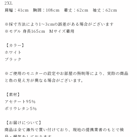
2XL
肩幅：41cm 胸囲：108cm 着丈：62cm 袖丈：62cm
※採寸方法により1～3cmの誤差がある場合がございます
※モデル 身長165cm Mサイズ着用
【カラー】
ホワイト
ブラック
※ご使用のモニターの設定やお部屋の照明等により、実際の商品
と色の見え方が異なる場合がございます。
【素材】
アセテート95％
ポリウレタン5％
【お届けについて】
商品は全て海外で買い付けており、現地の提携業者のもとで検
品・梱包をしております。