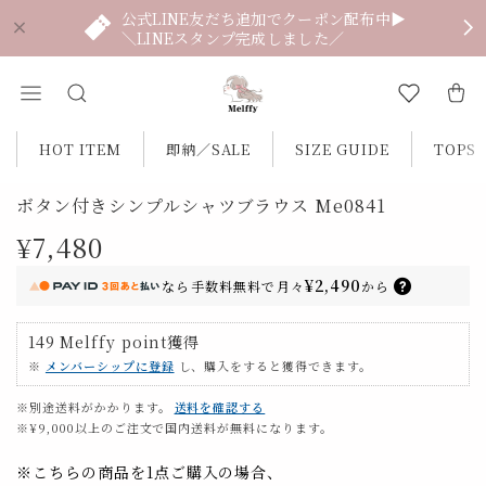
公式LINE友だち追加でクーポン配布中▶
＼LINEスタンプ完成しました／
HOT ITEM
即納／SALE
SIZE GUIDE
TOPS
ボタン付きシンプルシャツブラウス Me0841
¥7,480
¥2,490
なら
手数料無料で
月々
から
149
Melffy point
獲得
※
メンバーシップに登録
し、購入をすると獲得できます。
※別途送料がかかります。
送料を確認する
※¥9,000以上のご注文で国内送料が無料になります。
※こちらの商品を1点ご購入の場合、