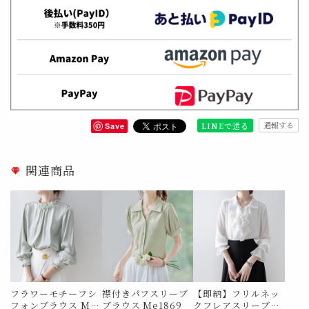
通報する
LINEで送る
Save
関連商品
フラワーモチーフシ
襟付きパフスリーブ
【即納】フリルネッ
フォンブラウス Me
ブラウス Me1869
クフレアスリーブシ