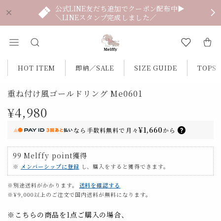
公式LINE友だち追加でクーポン配布中▶
＼LINEスタンプ完成しました／
HOT ITEM
即納／SALE
SIZE GUIDE
TOPS
重ね付け風ゴールドリング Me0601
¥4,980
¥1,660
なら
手数料無料で
月々
から
99
Melffy point
獲得
※
メンバーシップに登録
し、購入をすると獲得できます。
※別途送料がかかります。
送料を確認する
※¥9,000以上のご注文で国内送料が無料になります。
※こちらの商品を1点ご購入の場合、