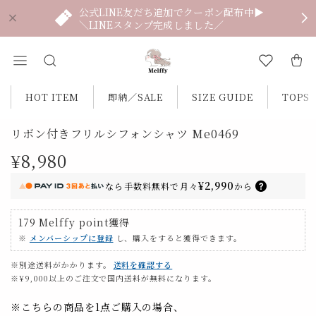
公式LINE友だち追加でクーポン配布中▶
＼LINEスタンプ完成しました／
HOT ITEM
即納／SALE
SIZE GUIDE
TOPS
リボン付きフリルシフォンシャツ Me0469
¥8,980
¥2,990
なら
手数料無料で
月々
から
179
Melffy point
獲得
※
メンバーシップに登録
し、購入をすると獲得できます。
※別途送料がかかります。
送料を確認する
※¥9,000以上のご注文で国内送料が無料になります。
※こちらの商品を1点ご購入の場合、