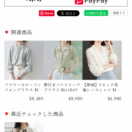
通報する
LINEで送る
Save
関連商品
フラワーモチーフシ
襟付きパフスリーブ
【即納】Vネック長
フォンブラウス Me
ブラウス Me1869
袖レースシャツ Me
0726
0385 Lサイズ
¥8,480
¥8,980
¥6,980
最近チェックした商品