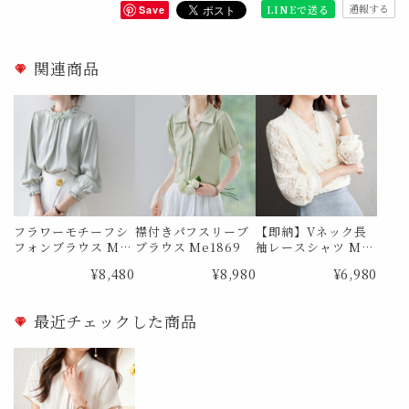
通報する
LINEで送る
Save
関連商品
フラワーモチーフシ
襟付きパフスリーブ
【即納】Vネック長
フォンブラウス Me
ブラウス Me1869
袖レースシャツ Me
0726
0385 Lサイズ
¥8,480
¥8,980
¥6,980
最近チェックした商品