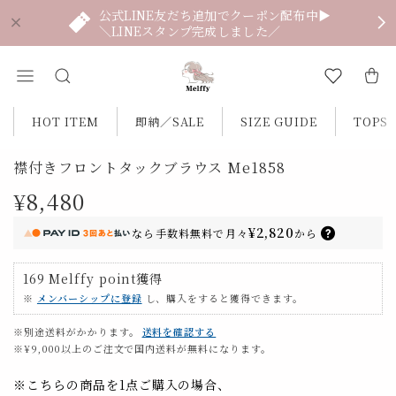
公式LINE友だち追加でクーポン配布中▶
＼LINEスタンプ完成しました／
HOT ITEM
即納／SALE
SIZE GUIDE
TOPS
襟付きフロントタックブラウス Me1858
¥8,480
¥2,820
なら
手数料無料で
月々
から
169
Melffy point
獲得
※
メンバーシップに登録
し、購入をすると獲得できます。
※別途送料がかかります。
送料を確認する
※¥9,000以上のご注文で国内送料が無料になります。
※こちらの商品を1点ご購入の場合、