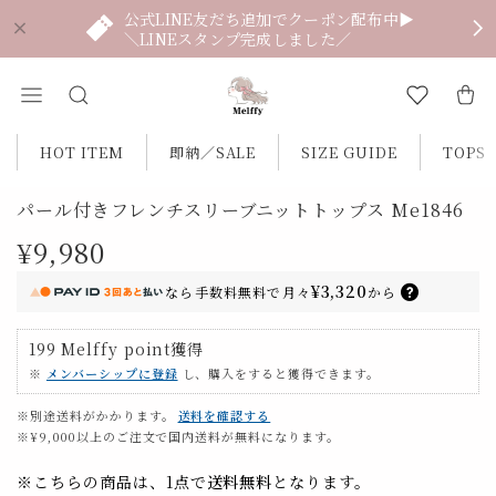
公式LINE友だち追加でクーポン配布中▶
＼LINEスタンプ完成しました／
HOT ITEM
即納／SALE
SIZE GUIDE
TOPS
パール付きフレンチスリーブニットトップス Me1846
¥9,980
¥3,320
なら
手数料無料で
月々
から
199
Melffy point
獲得
※
メンバーシップに登録
し、購入をすると獲得できます。
※別途送料がかかります。
送料を確認する
※¥9,000以上のご注文で国内送料が無料になります。
※こちらの商品は、1点で
送料無料
となります。