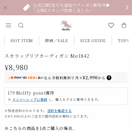
公式LINE友だち追加でクーポン配布中▶
＼LINEスタンプ完成しました／
HOT ITEM
即納／SALE
SIZE GUIDE
TOPS
スカラップリブカーディガン Me1842
¥8,980
¥2,990
なら
手数料無料で
月々
から
179
Melffy point
獲得
※
メンバーシップに登録
し、購入をすると獲得できます。
※別途送料がかかります。
送料を確認する
※¥9,000以上のご注文で国内送料が無料になります。
※こちらの商品を1点ご購入の場合、