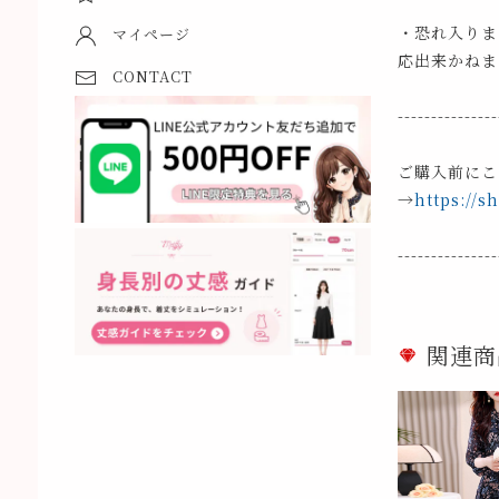
・恐れ入りま
マイページ
応出来かねま
CONTACT
---------------
ご購入前にこ
→
https://s
---------------
関連商