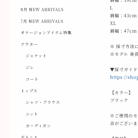
肩幅：39cm
L
8月 NEW ARRIVALS
肩幅：43cm
7月 NEW ARRIVALS
XL
肩幅：47cm
オケージョンアイテム特集
アウター
※ 採寸方法
※モデル 身長
ジャケット
ジレ
▼採寸ガイド
https://sho
コート
トップス
【カラー】
ブラック
シャツ・ブラウス
ニット
※ご使用のモ
合がございま
カーディガン
ボトムス