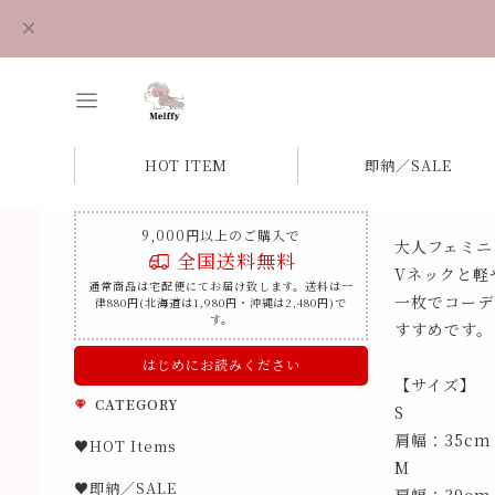
HOT ITEM
即納／SALE
9,000円以上のご購入で
大人フェミニ
全国送料無料
Vネックと軽
通常商品は宅配便にてお届け致します。送料は一
一枚でコーデ
律880円(北海道は1,980円・沖縄は2,480円)で
す。
すすめです。
はじめにお読みください
【サイズ】
CATEGORY
S
肩幅：35cm
♥HOT Items
M
♥即納／SALE