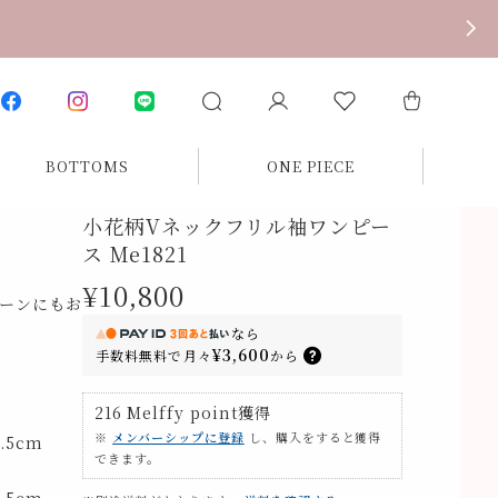
BOTTOMS
ONE PIECE
小花柄Vネックフリル袖ワンピー
ス Me1821
¥10,800
ーンにもお
なら
¥3,600
手数料無料で
月々
から
216
Melffy point
獲得
※
メンバーシップに登録
し、購入をすると獲得
.5cm
できます。