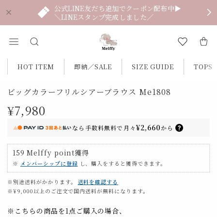
公式LINE友だち追加でクーポン配布中▶
＼LINEスタンプ完成しました／
HOT ITEM
即納／SALE
SIZE GUIDE
TOPS
ビッグカラーフリルシアーブラウス Me1808
¥7,980
¥2,660
なら
手数料無料で
月々
から
159
Melffy point
獲得
※
メンバーシップに登録
し、購入をすると獲得できます。
※別途送料がかかります。
送料を確認する
※¥9,000以上のご注文で国内送料が無料になります。
※こちらの商品を1点ご購入の場合、