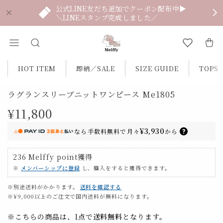
公式LINE友だち追加でクーポン配布中▶
＼LINEスタンプ完成しました／
HOT ITEM
即納／SALE
SIZE GUIDE
TOPS
ラグランスリーブニットワンピース Me1805
¥11,800
¥3,930
なら
手数料無料で
月々
から
236
Melffy point
獲得
※
メンバーシップに登録
し、購入をすると獲得できます。
※別途送料がかかります。
送料を確認する
※¥9,000以上のご注文で国内送料が無料になります。
※こちらの商品は、1点で
送料無料
となります。