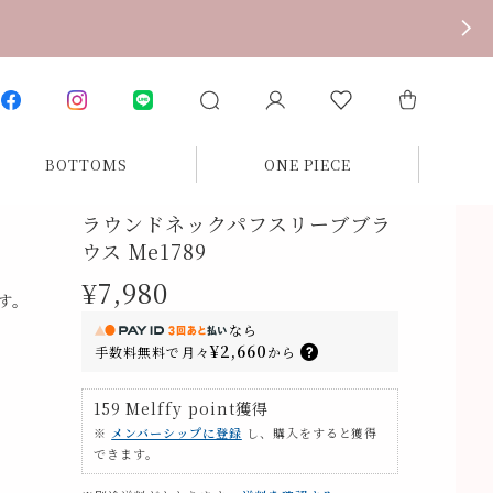
BOTTOMS
ONE PIECE
ラウンドネックパフスリーブブラ
ウス Me1789
¥7,980
す。
なら
¥2,660
手数料無料で
月々
から
159
Melffy point
獲得
※
メンバーシップに登録
し、購入をすると獲得
できます。