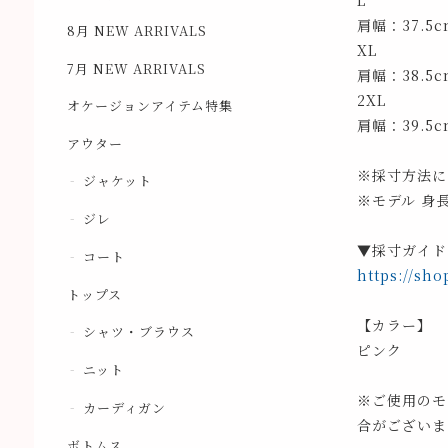
L
肩幅：37.5
8月 NEW ARRIVALS
XL
7月 NEW ARRIVALS
肩幅：38.5
2XL
オケージョンアイテム特集
肩幅：39.5
アウター
※採寸方法に
ジャケット
※モデル 身長
ジレ
▼採寸ガイド
コート
https://sho
トップス
【カラー】
シャツ・ブラウス
ピンク
ニット
※ご使用のモ
カーディガン
合がございま
ボトムス