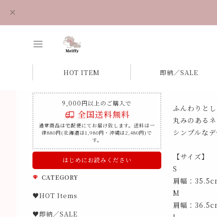
HOT ITEM
即納／SALE
9,000円以上のご購入で
ふんわりとし
全国送料無料
丸みのあるネ
通常商品は宅配便にてお届け致します。送料は一
シンプルなデ
律880円(北海道は1,980円・沖縄は2,480円)で
す。
【サイズ】
はじめにお読みください
S
CATEGORY
肩幅：35.5
M
♥HOT Items
肩幅：36.5
♥即納／SALE