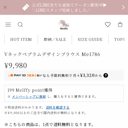
公式LINE友だち追加でクーポン配布中▶
＼LINEスタンプ完成しました／
HOT ITEM
即納／SALE
SIZE GUIDE
TOPS
Vネックペプラムデザインブラウス Me1786
¥9,980
¥3,320
なら
手数料無料で
月々
から
199
Melffy point
獲得
※
メンバーシップに登録
し、購入をすると獲得できます。
※別途送料がかかります。
送料を確認する
※¥9,000以上のご注文で国内送料が無料になります。
※こちらの商品は、1点で
送料無料
となります。