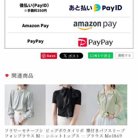
通報する
LINEで送る
Save
関連商品
フラワーモチーフシ
ビッグボウタイリボ
襟付きパフスリーブ
フォンブラウス Me
ンニットトップス M
ブラウス Me1869