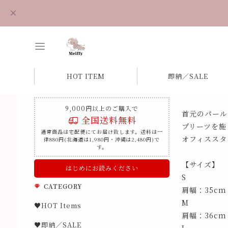
HOT ITEM
即納／SALE
9,000円以上のご購入で
首元のパール
全国送料無料
プリーツを施
通常商品は宅配便にてお届け致します。送料は一
オフィススタ
律880円(北海道は1,980円・沖縄は2,480円)で
す。
【サイズ】
はじめにお読みください
S
CATEGORY
肩幅：35cm
M
♥HOT Items
肩幅：36cm
♥即納／SALE