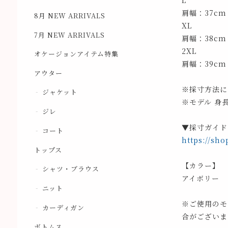
L
肩幅：37cm
8月 NEW ARRIVALS
XL
7月 NEW ARRIVALS
肩幅：38cm
2XL
オケージョンアイテム特集
肩幅：39cm
アウター
※採寸方法に
ジャケット
※モデル 身長
ジレ
▼採寸ガイド
コート
https://sho
トップス
【カラー】
シャツ・ブラウス
アイボリー
ニット
※ご使用のモ
カーディガン
合がございま
ボトムス