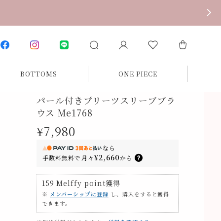
BOTTOMS
ONE PIECE
パール付きプリーツスリーブブラ
ウス Me1768
¥7,980
なら
¥2,660
手数料無料で
月々
から
159
Melffy point
獲得
※
メンバーシップに登録
し、購入をすると獲得
できます。