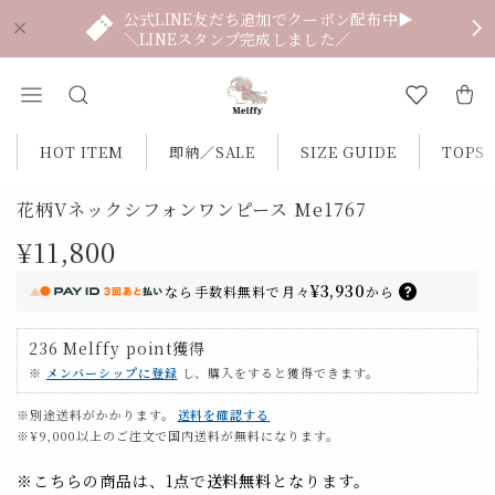
公式LINE友だち追加でクーポン配布中▶
＼LINEスタンプ完成しました／
HOT ITEM
即納／SALE
SIZE GUIDE
TOPS
花柄Vネックシフォンワンピース Me1767
¥11,800
¥3,930
なら
手数料無料で
月々
から
236
Melffy point
獲得
※
メンバーシップに登録
し、購入をすると獲得できます。
※別途送料がかかります。
送料を確認する
※¥9,000以上のご注文で国内送料が無料になります。
※こちらの商品は、1点で
送料無料
となります。