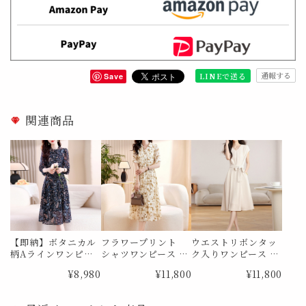
通報する
LINEで送る
Save
関連商品
【即納】ボタニカル
フラワープリント
ウエストリボンタッ
柄Aラインワンピー
シャツワンピース M
ク入りワンピース M
ス Me0827 Lサイズ
e1841
e1867
¥8,980
¥11,800
¥11,800